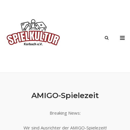
Skip
to
content
M
AMIGO-Spielezeit
Breaking News:
Wir sind Ausrichter der AMIGO-Spielezeit!