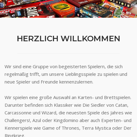
HERZLICH WILLKOMMEN
Wir sind eine Gruppe von begeisterten Spielern, die sich
regelmäßig trifft, um unsere Lieblingsspiele zu spielen und
neue Spieler und Freunde kennenzulernen.
Wir spielen eine große Auswahl an Karten- und Brettspielen.
Darunter befinden sich Klassiker wie Die Siedler von Catan,
Carcassonne und Wizard, die neuesten Spiele des Jahres wie
Challengers!, Azul oder Kingdomino aber auch Experten- und
Kennerspiele wie Game of Thrones, Terra Mystica oder Der
Ringkrieg.