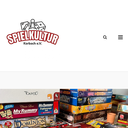
Skip
to
content
M