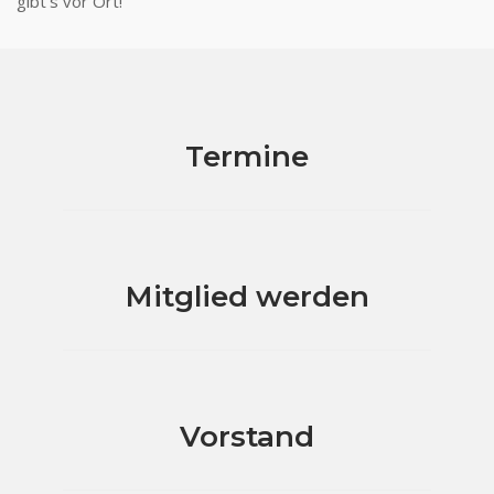
gibt's vor Ort!
Termine
Mitglied werden
Vorstand